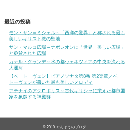
最近の投稿
モン・サン＝ミシェル～「西洋の驚異」と称される最も
美しいキリスト教の聖地
サン・マルコ広場～ナポレオンに「世界一美しい広場」
と称賛された広場
カナル・グランデ～水の都ヴェネツィアの中央を流れる
大運河
【ベートーヴェン】ピアノソナタ第8番 第2楽章／ベー
トーヴェンが書いた最も美しいメロディ
アテナイのアクロポリス～古代ギリシャに栄えた都市国
家を象徴する神殿群
© 2019
ぐんそうのブログ
.